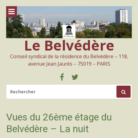
Aller
au
contenu
Le Belvédère
Conseil syndical de la résidence du Belvédère – 118,
avenue Jean Jaurès – 75019 – PARIS
Facebook
Twitter
RECHERCHER
POUR
:
Vues du 26ème étage du
Belvédère – La nuit