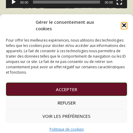
00:00
00:00
Lecteur
Gérer le consentement aux
vidéo
cookies
Pour offrir les meilleures expériences, nous utilisons des technologies
telles que les cookies pour stocker et/ou accéder aux informations des
appareils. Le fait de consentir à ces technologies nous permettra de
traiter des données telles que le comportement de navigation ou les ID
uniques sur ce site. Le fait de ne pas consentir ou de retirer son
consentement peut avoir un effet négatif sur certaines caractéristiques
et fonctions.
00:00
00:00
ACCEPTER
REFUSER
VOIR LES PRÉFÉRENCES
Mentions légales
Contact
Copyright © AM Le Belvédère
–
Thème Glob par
FameThemes
Politique de cookies