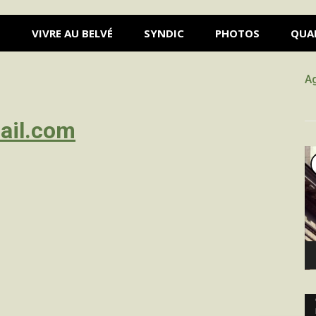
S
VIVRE AU BELVÉ
SYNDIC
PHOTOS
QUA
A
ail.com
Le
vi
Le
vi