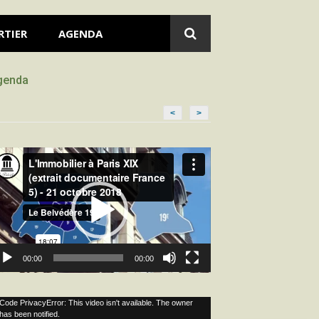
RTIER
AGENDA
genda
<
>
cteur
déo
00:00
00:00
cteur
Code PrivacyError: This video isn't available. The owner
has been notified.
déo