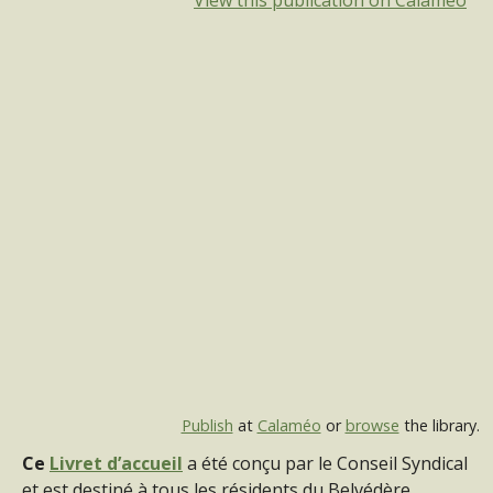
View this publication on Calaméo
Publish
at
Calaméo
or
browse
the library.
Ce
Livret d’accueil
a été conçu par le Conseil Syndical
et est destiné à tous les résidents du Belvédère.