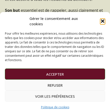
Son but
essentiel est de rappeler, aussi clairement et
agréablement que possible, les principales règles qui
Gérer le consentement aux
régissent toute copropriété afin de respecter
cookies
son
propre bien,
mais également
celui d’autrui
.
Pour offrir les meilleures expériences, nous utilisons des technologies
telles que les cookies pour stocker et/ou accéder aux informations des
Il recense des informations utiles concernant la vie
appareils. Le fait de consentir à ces technologies nous permettra de
quotidienne au Belvédère afin d’améliorer la
traiter des données telles que le comportement de navigation ou les ID
convivialité et le bon fonctionnement de cette
uniques sur ce site. Le fait de ne pas consentir ou de retirer son
consentement peut avoir un effet négatif sur certaines caractéristiques
résidence que nous apprécions tous.
et fonctions.
ACCEPTER
REFUSER
VOIR LES PRÉFÉRENCES
Mentions légales
Contact
Copyright © PM Le Belvédère
–
Thème Glob par
FameThemes
Politique de cookies