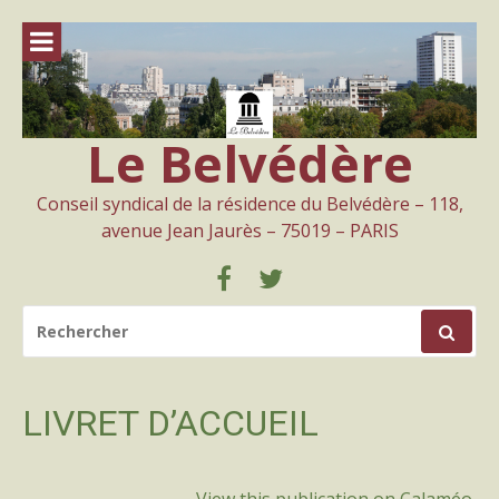
Aller
au
contenu
Le Belvédère
Conseil syndical de la résidence du Belvédère – 118,
avenue Jean Jaurès – 75019 – PARIS
Facebook
Twitter
RECHERCHER
POUR
:
LIVRET D’ACCUEIL