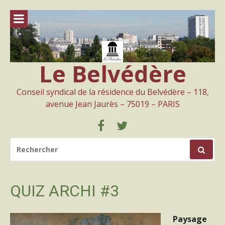
Aller
au
contenu
Le Belvédère
Conseil syndical de la résidence du Belvédère – 118,
avenue Jean Jaurès – 75019 – PARIS
Facebook
Twitter
RECHERCHER
POUR
:
QUIZ ARCHI #3
Paysage