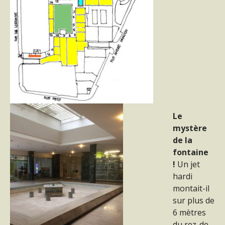
Le
mystère
de la
fontaine
!
Un jet
hardi
montait-il
sur plus de
6 mètres
du rez-de-