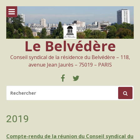
Aller
au
contenu
Le Belvédère
Conseil syndical de la résidence du Belvédère – 118,
avenue Jean Jaurès – 75019 – PARIS
Facebook
Twitter
RECHERCHER
POUR
:
2019
Compte-rendu de la réunion du Conseil syndical du