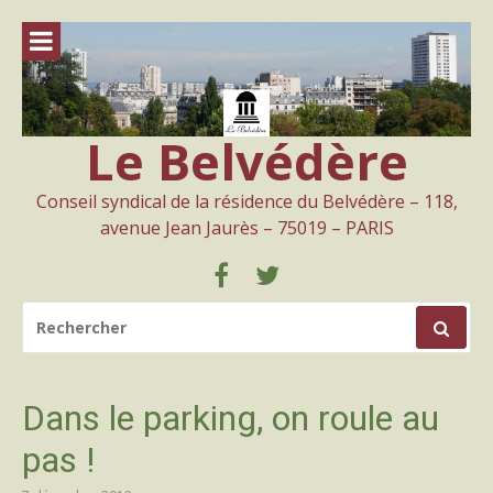
Aller
au
contenu
Le Belvédère
Conseil syndical de la résidence du Belvédère – 118,
avenue Jean Jaurès – 75019 – PARIS
Facebook
Twitter
RECHERCHER
POUR
:
Dans le parking, on roule au
pas !