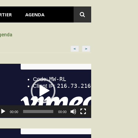
RTIER
AGENDA
genda
<
>
cteur
déo
00:00
00:00
cteur
déo