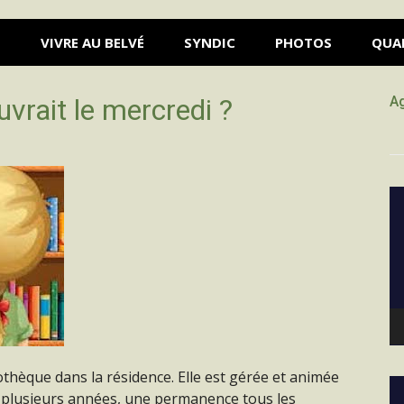
S
VIVRE AU BELVÉ
SYNDIC
PHOTOS
QUA
ouvrait le mercredi ?
A
Le
vi
thèque dans la résidence. Elle est gérée et animée
Le
s plusieurs années, une permanence tous les
vi