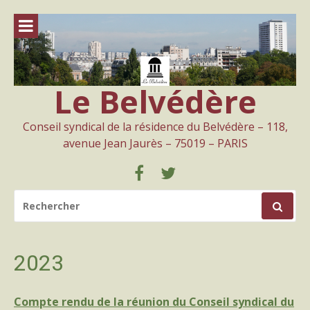
Aller
au
contenu
Le Belvédère
Conseil syndical de la résidence du Belvédère – 118,
avenue Jean Jaurès – 75019 – PARIS
Facebook
Twitter
RECHERCHER
POUR
:
2023
Compte rendu de la réunion du Conseil syndical du