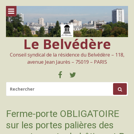
Aller
au
contenu
Le Belvédère
Conseil syndical de la résidence du Belvédère – 118,
avenue Jean Jaurès – 75019 – PARIS
Facebook
Twitter
RECHERCHER
POUR
:
Ferme-porte OBLIGATOIRE
sur les portes palières des